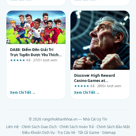
Expectations
DA88: Điểm Đến Giải Trí
Trực Tuyến Được Yêu Thích
Tại Việt Nam
★★★★★
4.8 · 2737+ lượt xem
Discover High Reward
Casino Games at
nohut1.com – A Criteria-
★★★★★
4.8 · 2893+ lượt xem
Based Review
Xem Chi Tiết →
Xem Chi Tiết →
© 2026 rongnhokhanhhoa.vn — Nhà Cái Uy Tín
Liên Hệ
·
Chính Sách Giao Dịch
·
Chính Sách Hoàn Trả
·
Chính Sách Bảo Mật
·
Điều Khoản Dịch Vụ
·
Tra Cứu Vé
·
Tất Cả Game
·
Sitemap