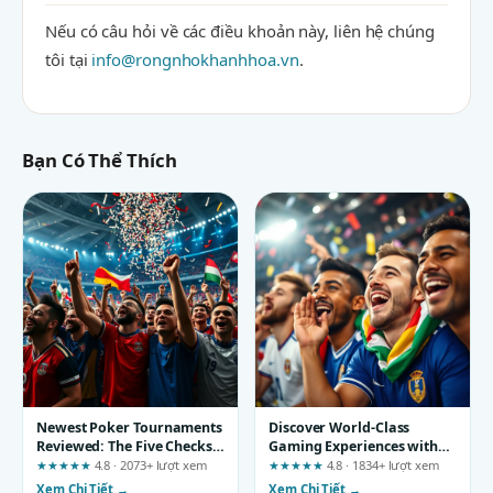
Nếu có câu hỏi về các điều khoản này, liên hệ chúng
tôi tại
info@rongnhokhanhhoa.vn
.
Bạn Có Thể Thích
Newest Poker Tournaments
Discover World-Class
Reviewed: The Five Checks
Gaming Experiences with
That Really Matter
s666t5.net: Three Findings
★★★★★
4.8 · 2073+ lượt xem
★★★★★
4.8 · 1834+ lượt xem
That Reshape Your
Xem Chi Tiết →
Xem Chi Tiết →