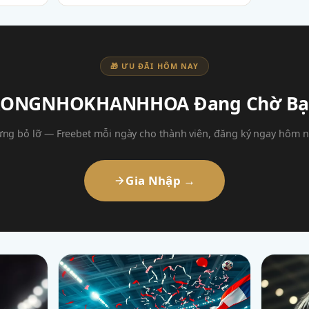
🎁 ƯU ĐÃI HÔM NAY
RONGNHOKHANHHOA Đang Chờ Bạ
ng bỏ lỡ — Freebet mỗi ngày cho thành viên, đăng ký ngay hôm n
Gia Nhập →