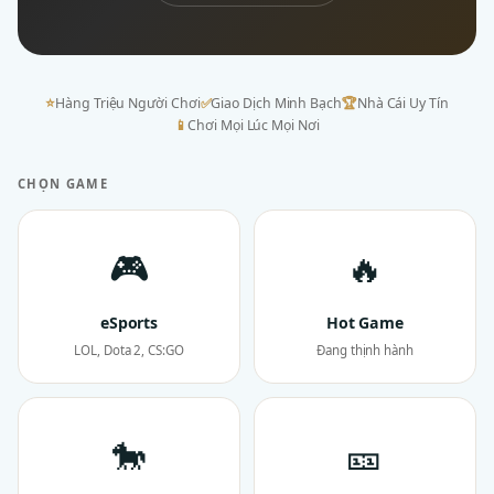
⭐
Hàng Triệu Người Chơi
✅
Giao Dịch Minh Bạch
🏆
Nhà Cái Uy Tín
📱
Chơi Mọi Lúc Mọi Nơi
CHỌN GAME
🎮
🔥
eSports
Hot Game
LOL, Dota 2, CS:GO
Đang thịnh hành
🐎
🎫