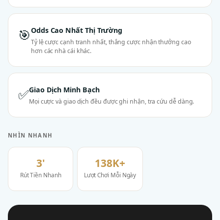
Odds Cao Nhất Thị Trường
🎯
Tỷ lệ cược cạnh tranh nhất, thắng cược nhận thưởng cao
hơn các nhà cái khác.
Giao Dịch Minh Bạch
✅
Mọi cược và giao dịch đều được ghi nhận, tra cứu dễ dàng.
NHÌN NHANH
3'
138K+
Rút Tiền Nhanh
Lượt Chơi Mỗi Ngày