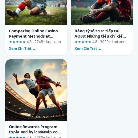
Comparing Online Casino
Bảng tỷ số trực tiếp tại
Payment Methods at
AO88: Những tiêu chí kiểm
Kuwinkc.com: A Practical
tra trước khi bạn đặt cược
★★★★★
4.8 · 2745+ lượt xem
★★★★★
4.8 · 3029+ lượt xem
Guide
Xem Chi Tiết →
Xem Chi Tiết →
Online Rewards Program
Explained by lc8868vip.com:
An Honest User-Oriented
★★★★★
4.8 · 2738+ lượt xem