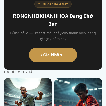
🎁 ƯU ĐÃI HÔM NAY
RONGNHOKHANHHOA Đang Chờ
Bạn
Đừng bỏ lỡ — Freebet mỗi ngày cho thành viên, đăng
ký ngay hôm nay.
Gia Nhập →
TIN TỨC MỚI NHẤT