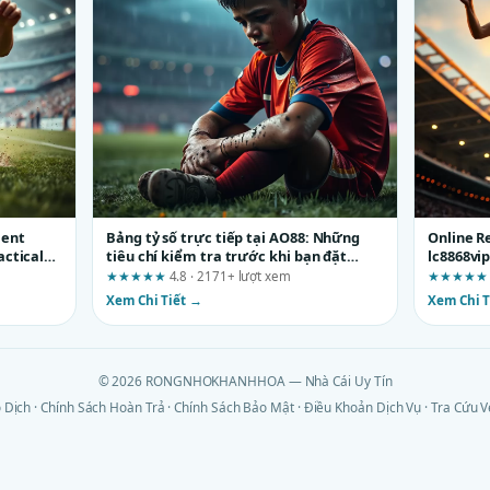
ment
Bảng tỷ số trực tiếp tại AO88: Những
Online R
ctical
tiêu chí kiểm tra trước khi bạn đặt
lc8868vi
cược
Oriented
★★★★★
4.8 · 2171+ lượt xem
★★★★
Xem Chi Tiết →
Xem Chi T
© 2026 RONGNHOKHANHHOA — Nhà Cái Uy Tín
 Dịch
·
Chính Sách Hoàn Trả
·
Chính Sách Bảo Mật
·
Điều Khoản Dịch Vụ
·
Tra Cứu V