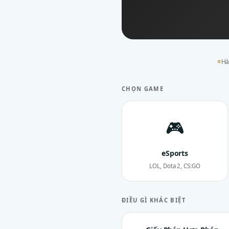
⭐
Hà
CHỌN GAME
🎮
eSports
LOL, Dota 2, CS:GO
ĐIỀU GÌ KHÁC BIỆT