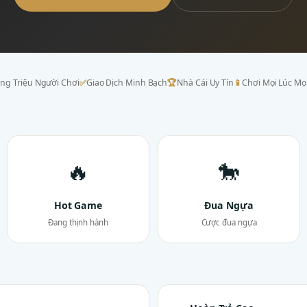
ng Triệu Người Chơi
✅
Giao Dịch Minh Bạch
🏆
Nhà Cái Uy Tín
📱
Chơi Mọi Lúc Mọ
🔥
🐎
Hot Game
Đua Ngựa
Đang thịnh hành
Cược đua ngựa