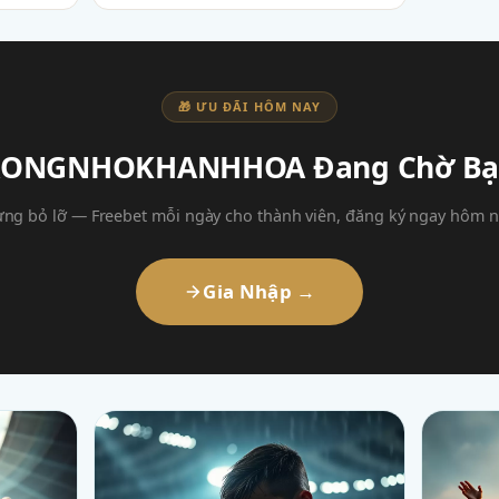
🎁 ƯU ĐÃI HÔM NAY
RONGNHOKHANHHOA Đang Chờ Bạ
ng bỏ lỡ — Freebet mỗi ngày cho thành viên, đăng ký ngay hôm n
Gia Nhập →