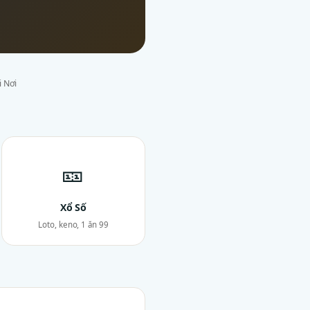
i Nơi
🎫
Xổ Số
Loto, keno, 1 ăn 99